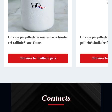
Cire de polyéthylène micronisé à haute
Cire de polyéthylène
cristallinité sans fluor
polarité similaire à 
Obtenez le meilleur prix
Obtenez le me
Contacts