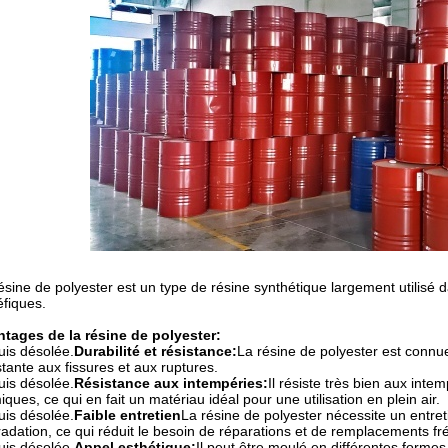
ésine de polyester est un type de résine synthétique largement utilisé 
fiques.
tages de la résine de polyester:
uis désolée.
Durabilité et résistance:
La résine de polyester est connue
stante aux fissures et aux ruptures.
uis désolée.
Résistance aux intempéries:
Il résiste très bien aux inte
iques, ce qui en fait un matériau idéal pour une utilisation en plein air.
uis désolée.
Faible entretien
La résine de polyester nécessite un entreti
adation, ce qui réduit le besoin de réparations et de remplacements fr
uis désolée.
Appel esthétique:
Il peut être moulé en différentes formes