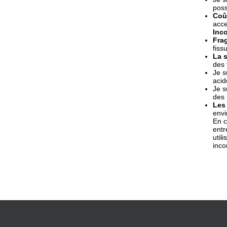
poss
Coût
acce
Inco
Frag
fiss
La s
des 
Je s
acid
Je s
des 
Les
envi
En c
entr
util
inco