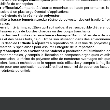
ibilités de conception.
-efficacité:
Comparée à d'autres matériaux de haute performance, la ré
ssible à un plus large éventail d'applications.
nvénients de la résine de polyester:
ilité à basse température:
La résine de polyester devient fragile à fr
uration.
ensibilité à l'impact:
Bien qu'il soit solide, il est susceptible d'être 
fissures sous de lourdes charges ou des coups tranchants.
uis désolée.
Limites de résistance chimique:
Bien qu'il résiste à de n
es et des bases forts, ce qui limite son utilisation dans des environnem
uis désolée.
Difficile à réparer:
La réparation de la résine de polyester p
matériaux spécialisés pour assurer l'intégrité de la réparation.
 préoccupations environnementales:
La production et l'élimination 
ronnementales, y compris la libération de composés organiques volatils
onclusion, la résine de polyester offre de nombreux avantages tels que l
etien, l'attrait esthétique et le rapport coût-efficacité.y compris la frag
isée pour une application particulière.Il est essentiel de peser ces fact
nvénients potentiels..