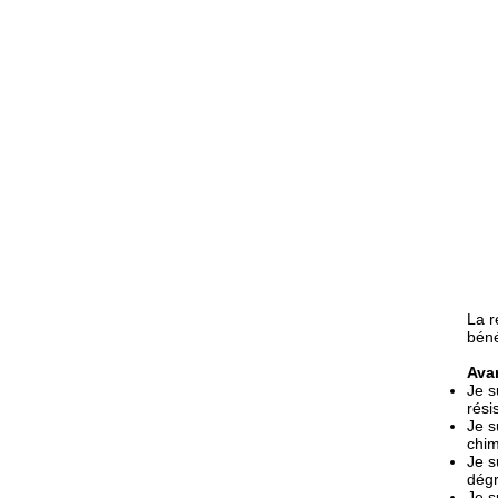
La r
béné
Avan
Je s
rési
Je s
chim
Je s
dégr
Je s