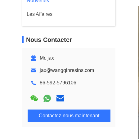
Nouvelles
Les Affaires
Nous Contacter
Mr. jax
jax@wangqinresins.com
86-592-5796106
Contactez-nous maintenant