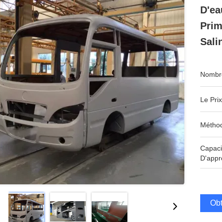
D'ea
Prim
Sali
Nombre
Le Prix
Méthod
Capaci
D'appr
Obt