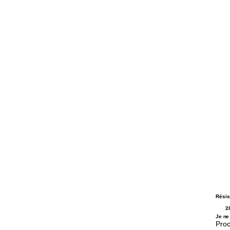
Résis
2
Je ne
Proc