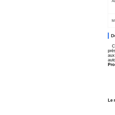
A
M
D
C
pré
aux
aut
Pro
Le 