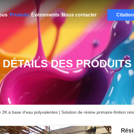
ous
Produits
Événements
Nous contacter
Citation
DÉTAILS DES PRODUITS
K à base d'eau polyvalentes | Solution de résine primaire-finition résis
Rési