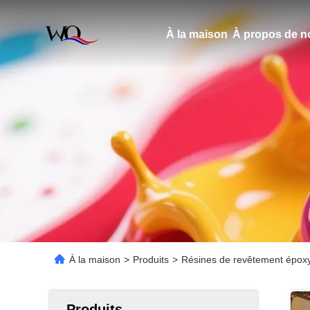
À la maison
À propos de n
À la maison
>
Produits
>
Résines de revêtement époxy 2
Produits