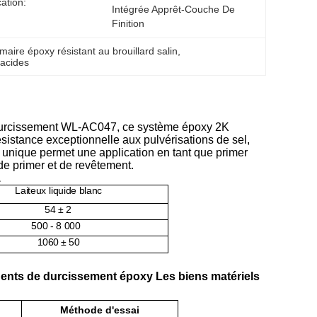
cation:
Intégrée Apprêt-Couche De 
Finition
imaire époxy résistant au brouillard salin
, 
 acides
durcissement WL-AC047, ce système époxy 2K
ésistance exceptionnelle aux pulvérisations de sel,
unique permet une application en tant que primer
de primer et de revêtement.
1
Laiteux
liquide blanc
54 ± 2
500
- 8 000
1060 ± 50
ents de durcissement époxy
Les biens matériels
Méthode d'essai