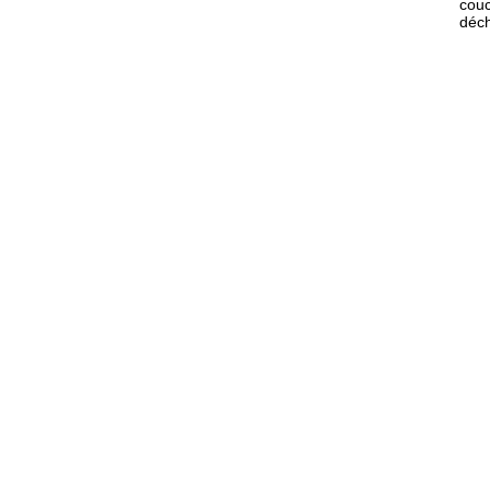
couc
déch