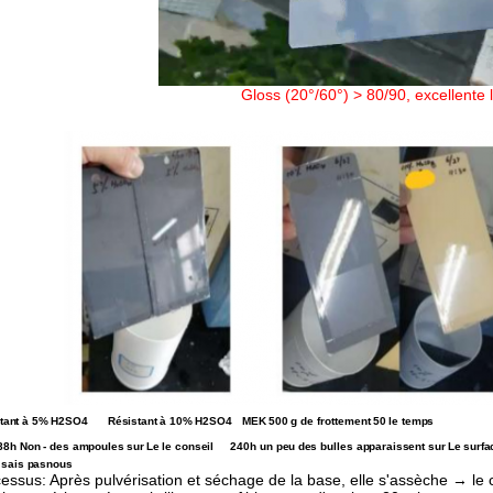
Gloss (20°/60°) > 80/90, excellente 
tant
à 5%
H2SO4
Résistant
à 10%
H2SO4
MEK
500 g de frottement
50
le temps
88h Non
- des ampoules
sur
Le
le conseil
240h un peu
des bulles apparaissent sur
Le
surfa
 sais pas
nous
essus: Après pulvérisation et séchage de la base, elle s'assèche → le 