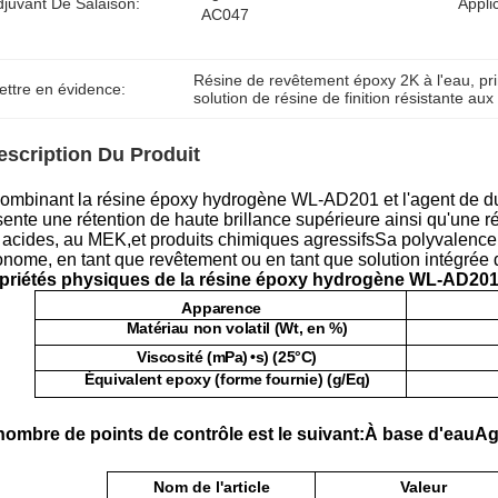
djuvant De Salaison:
Appli
AC047
Résine de revêtement époxy 2K à l'eau
, 
pr
ettre en évidence:
solution de résine de finition résistante aux
escription Du Produit
ombinant la résine époxy hydrogène WL-AD201 et l'agent de 
sente une rétention de haute brillance supérieure ainsi qu'une r
 acides, au MEK,et produits chimiques agressifsSa polyvalence 
onome, en tant que revêtement ou en tant que solution intégrée 
priétés physiques de la résine époxy hydrogène WL-AD20
Apparence
Matériau non volatil (Wt, en %)
Viscosité (mPa)
•s) (25
°C
)
Équivalent epoxy (forme fournie) (g/Eq)
nombre de points de contrôle est le suivant:
À base d'eau
Ag
Nom de l'article
Valeur