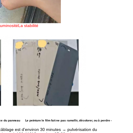
luminosité
La stabilité
ce du panneau
Le
peinture
le film fait
ne pas ramollir,
décolorer,
ou
à perdre
-
câblage est d'environ 30 minutes → pulvérisation du