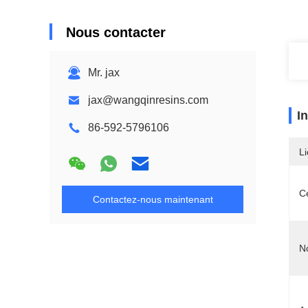
Nous contacter
Mr. jax
jax@wangqinresins.com
I
86-592-5796106
Li
Ce
Contactez-nous maintenant
N