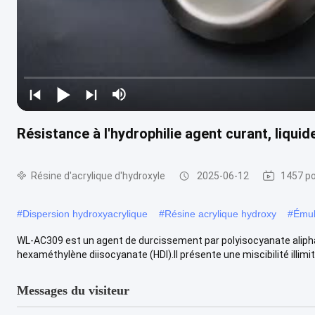
Résistance à l'hydrophilie agent curant, liqui
Résine d'acrylique d'hydroxyle
2025-06-12
1457 po
#
Dispersion hydroxyacrylique
#
Résine acrylique hydroxy
#
Émul
WL-AC309 est un agent de durcissement par polyisocyanate aliphat
hexaméthylène diisocyanate (HDI).Il présente une miscibilité illimité
Messages du visiteur