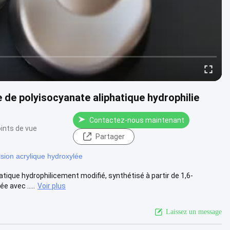
de de polyisocyanate aliphatique hydrophilie
Contactez-nous maintenant
ints de vue
Partager
sion acrylique hydroxylée
ique hydrophilicement modifié, synthétisé à partir de 1,6-
e avec .....
Voir plus
Laissez un message