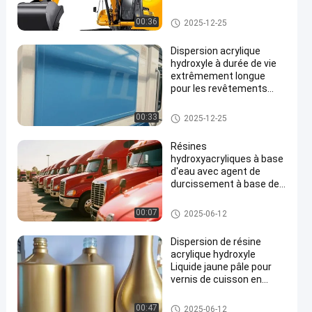
pigments - Base de
finition pour métal/bois
Résine d'acrylique d'hydroxyle
00:36
2025-12-25
Dispersion acrylique
hydroxyle à durée de vie
extrêmement longue
pour les revêtements
intérieurs et les
revêtements de débit
Résine d'acrylique d'hydroxyle
00:33
2025-12-25
des véhicules
Résines
hydroxyacryliques à base
d'eau avec agent de
durcissement à base de
solvant pour les
substrats métalliques
Résine d'acrylique d'hydroxyle
00:07
2025-06-12
Dispersion de résine
acrylique hydroxyle
Liquide jaune pâle pour
vernis de cuisson en
verre
Résine d'acrylique d'hydroxyle
00:47
2025-06-12