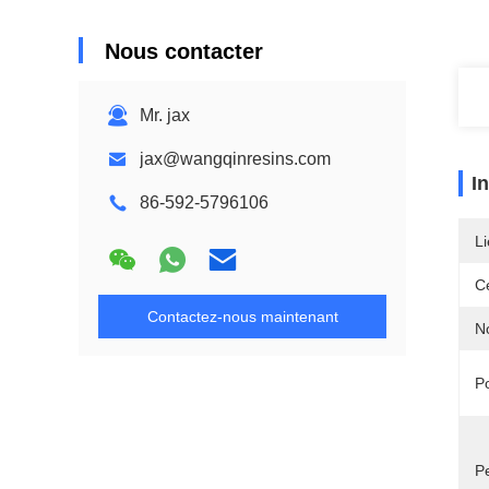
Nous contacter
Mr. jax
jax@wangqinresins.com
I
86-592-5796106
Li
Ce
Contactez-nous maintenant
N
P
P