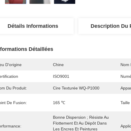
Détails Informations
Description Du 
nformations Détaillées
eu D'origine
Chine
Nom 
rtification
ISO9001
Numé
om Du Produit:
Cire Texturée WQ-P1000
Appa
oint De Fusion:
165 ℃
Taill
Bonne Dispersion ; Résiste Au 
Flottement Et Au Dépôt Dans 
erformance:
Appli
Les Encres Et Peintures 