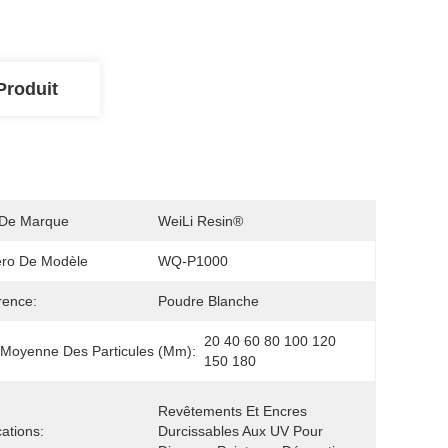
Produit
De Marque
WeiLi Resin®
ro De Modèle
WQ-P1000
rence:
Poudre Blanche
20 40 60 80 100 120 
e Moyenne Des Particules (µm):
150 180
Revêtements Et Encres 
cations:
Durcissables Aux UV Pour 