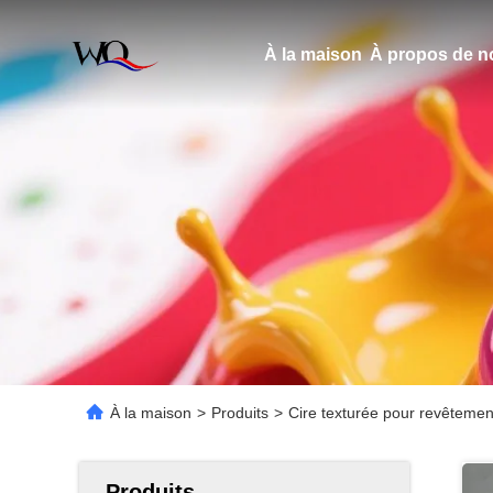
À la maison
À propos de n
À la maison
>
Produits
>
Cire texturée pour revêteme
Produits