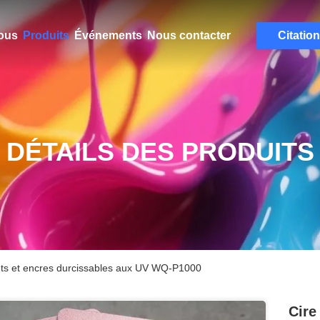
ous
Produits
Événements
Nous contacter
Citation
DÉTAILS DES PRODUITS
nts et encres durcissables aux UV WQ-P1000
Cire