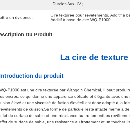
Durcies Aux UV ;
Cire texturée pour revêtements
, 
Additif à 
ettre en évidence:
Additif à base de cire WQ-P1000
escription Du Produit
La cire de textur
Introduction du produit
WQ-P1000 est une cire texturée par Wangqin Chemical, Il peut produire u
les encres, ce qui donne une apparence délicate et élégante avec une
fusion élevé et une viscosité de fusion élevéeIl est donc adapté à la 
revêtements de cuisson.Sa forme de particule reste intacte même à des
effet de surface de sable et une résistance au frottementLes revêteme
effet de surface de sable, une résistance au frottement et un toucher li