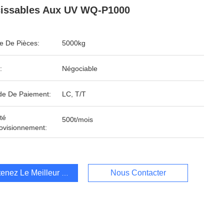
issables Aux UV WQ-P1000
 De Pièces:
5000kg
:
Négociable
e De Paiement:
LC, T/T
té
500t/mois
ovisionnement:
enez Le Meilleur Prix
Nous Contacter