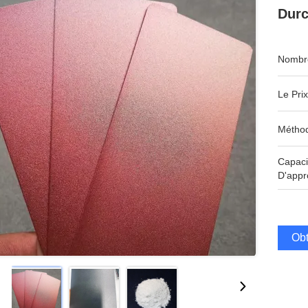
Durc
Nombre
Le Prix
Méthod
Capaci
D'appr
Obt