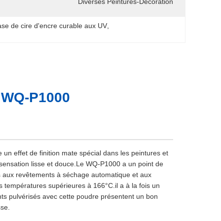
Diverses Peintures-Décoration
base de cire d'encre curable aux UV
, 
e WQ-P1000
n effet de finition mate spécial dans les peintures et
 sensation lisse et douce.Le WQ-P1000 a un point de
fois aux revêtements à séchage automatique et aux
 températures supérieures à 166°C.il a à la fois un
nts pulvérisés avec cette poudre présentent un bon
sse.