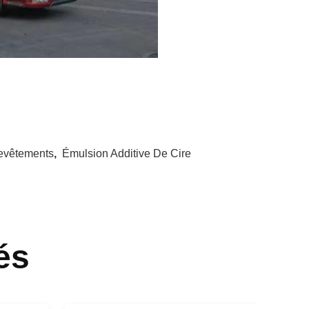
Revêtements
,
Émulsion Additive De Cire
és