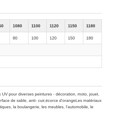
60
1080
1100
1120
1150
1180
80
100
120
150
180
x UV pour diverses peintures - décoration, moto, jouet,
surface de sable, anti- cuir,écorce d'orangeLes matériaux
stiques, la boulangerie, les meubles, l'automobile, le