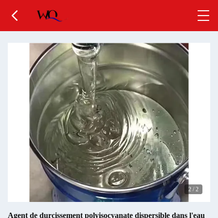
2
/
2
Agent de durcissement polyisocyanate dispersible dans l'eau