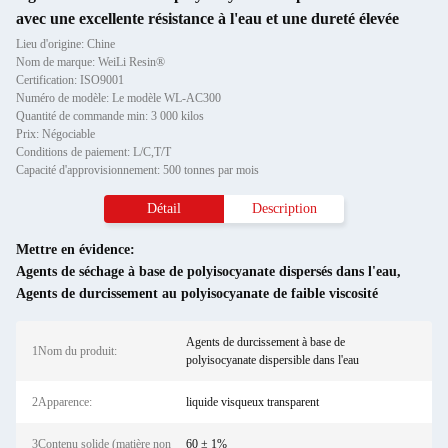
avec une excellente résistance à l'eau et une dureté élevée
Lieu d'origine: Chine
Nom de marque: WeiLi Resin®
Certification: ISO9001
Numéro de modèle: Le modèle WL-AC300
Quantité de commande min: 3 000 kilos
Prix: Négociable
Conditions de paiement: L/C,T/T
Capacité d'approvisionnement: 500 tonnes par mois
Détail
Description
Mettre en évidence:
Agents de séchage à base de polyisocyanate dispersés dans l'eau
,
Agents de durcissement au polyisocyanate de faible viscosité
Agents de durcissement à base de
1Nom du produit:
polyisocyanate dispersible dans l'eau
2Apparence:
liquide visqueux transparent
3Contenu solide (matière non
60 ± 1%