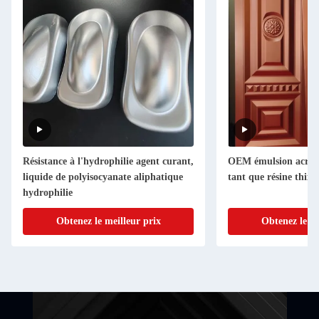
Résistance à l'hydrophilie agent curant,
OEM émulsion acryli
liquide de polyisocyanate aliphatique
tant que résine thix
hydrophilie
Obtenez le meilleur prix
Obtenez le me