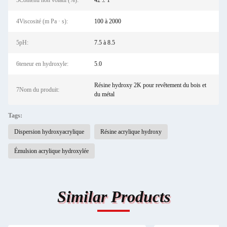
3Contenu non volatil (%):
42 ± 1
4Viscosité (m Pa · s):
100 à 2000
5pH:
7.5 à 8.5
6teneur en hydroxyle:
5.0
Résine hydroxy 2K pour revêtement du bois et
7Nom du produit:
du métal
Tags:
Dispersion hydroxyacrylique
Résine acrylique hydroxy
Émulsion acrylique hydroxylée
Similar Products