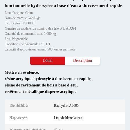
fonctionnelle hydroxylée à base d'eau à durcissement rapide
Lieu d'origine: Chine
Nom de marque: WeiLi@
Certification: ISO9001
Numéro de modèle: Le numéro de série WL-AD391
Quantité de commande min: 5 000 kg
Prix: Négociable
Conditions de paiement: L/C, T/T
Capacité d'approvisionnement: 500 tonnes par mois
Détail
Description
Mettre en évidence:
résine acrylique hydroxyle à durcissement rapide
,
résine de revêtement de bois à base d'eau
,
revêtement métallique dispersé acrylique
1Semblable à:
Bayhydrol A2695
2l'apparence:
Liquide blanc laiteux