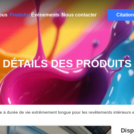
ous
Produits
Événements
Nous contacter
Citation
DÉTAILS DES PRODUITS
le à durée de vie extrêmement longue pour les revêtements intérieurs e
Disp