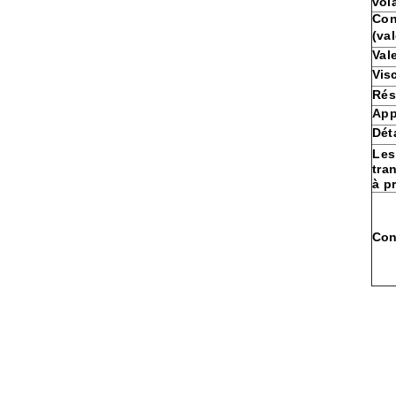
vola
Con
(va
Val
Vis
Rés
App
Dét
Les
tra
à p
Con