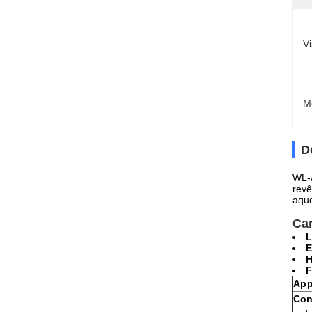
V
M
D
WL-A
revê
aque
Car
L
E
H
F
App
Con