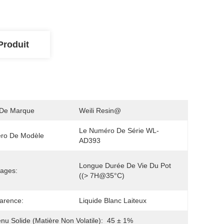
Produit
De Marque
Weili Resin@
Le Numéro De Série WL-
ro De Modèle
AD393
Longue Durée De Vie Du Pot 
ages:
((> 7H@35°C)
arence:
Liquide Blanc Laiteux
nu Solide (matière Non Volatile):
45 ± 1%