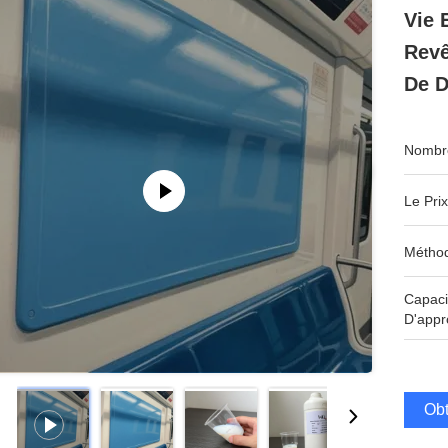
Vie 
Revê
De D
Nombre
Le Prix
Méthod
Capaci
D'appr
Obt