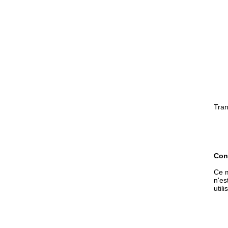
Tran
Con
Ce m
n'es
utili