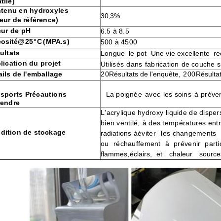
tile)
tenu en hydroxyles
30,3%
leur de référence)
eur de pH
6.5 à 8.5
cosité
@25
°C
(
MPA
.s)
500 à 4500
ultats
Longue
le pot
Une vie excellente
re
lication du projet
Utilisés
dans
fabrication
de
couche s
ails de l'emballage
20
Résultats de l'enquête
, 200
Résulta
La poignée
avec
les soins
à
préven
nsports
Précautions
rendre
L'acrylique hydroxy
liquide de disper
bien ventilé,
à des températures ent
dition de stockage
radiations
à
éviter
les changements
ou
réchauffement
à
prévenir
parti
flammes
,
éclairs
,
et
chaleur
source