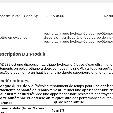
iscosité À 25°C (mpa.s):
500 À 4500
Résul
résine acrylique hydroxylée pour revêteme
ettre en évidence:
dispersion acrylique à longue durée de vie
résine acrylique hydroxylée pour revêteme
escription Du Produit
D393 est une dispersion acrylique hydroxyle à base d'eau offrant une
tements en polyuréthane à deux composants (2K PU) à l'eau lorsqu'ils 
uxCe produit offre un haut lustre, une dureté supérieure et une remarqu
actéristiques
ongue durée de vie:
Prévoit suffisamment de temps pour une applicat
xcellente capacité de recouvrement:
Permet une application fluide d
aut lustre et dureté
:
Crée une apparence finale résistante et attrayant
orte adhérence et défense chimique:
Offre des performances durable
Liquide blanc laiteux
arence
tenu solide
(Non-
Matère
45 ± 1%