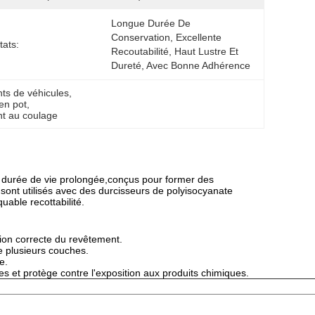
Longue Durée De 
Conservation, Excellente 
tats:
Recoutabilité, Haut Lustre Et 
Dureté, Avec Bonne Adhérence 
nts de véhicules
, 
 en pot
, 
nt au coulage
 durée de vie prolongée,conçus pour former des
sont utilisés avec des durcisseurs de polyisocyanate
able recottabilité.
ion correcte du revêtement.
e plusieurs couches.
e.
s et protège contre l'exposition aux produits chimiques.