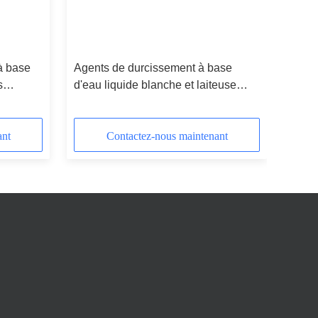
à base
Agents de durcissement à base
s
d'eau liquide blanche et laiteuse
inium
pour les systèmes de cuisson à
haute température
ant
Contactez-nous maintenant