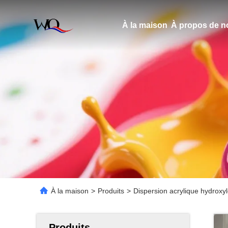
À la maison
À propos de n
À la maison
>
Produits
>
Dispersion acrylique hydroxy
Produits