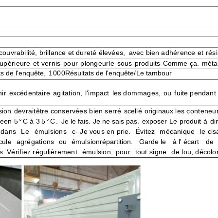
couvrabilité, brillance et dureté élevées,
avec bien
adhérence et rés
upérieure
et vernis
pour
plongeur
le
sous-produits
Comme ça.
méta
ts de l'enquête
,
1000
Résultats de l'enquête
/
Le tambour
ir
excédentaire
agitation,
l'impact
les dommages,
ou
fuite
pendant 
sion
devrait
être conservées
bien serré
scellé
originaux
les conteneur
re
en
5
°C
à
35
°C
.
Je le fais.
Je ne sais pas.
exposer
Le
produit
à
di
dans
Le
émulsions
c
- Je vous en prie.
Évitez
mécanique
le cis
cule
agrégat
ions
ou
émulsion
répartition
.
Garde le
à l' écart
de
s
.
Vérifiez régulièrement
émulsion
pour
tout signe
de l
ou, décolor