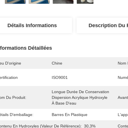
Détails Informations
Description Du 
nformations Détaillées
eu D'origine
Chine
Nom 
rtification
ISO9001
Numé
Longue Durée De Conservation 
om Du Produit:
Dispersion Acrylique Hydroxyle 
Avant
À Base D'eau
tails D'emballage:
Barres En Plastique
L'app
ontenu En Hydroxyles (valeur De Référence):
30,3%
Conte