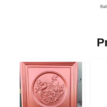
Bal
P