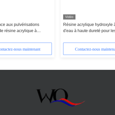
Vidéo
ce aux pulvérisations
Résine acrylique hydroxyle 
de résine acrylique à
d'eau à haute dureté pour le
on époxy modifiée pour
peintures en poudre d'alum
nts de matériel
ntactez-nous maintenant
Contactez-nous mainten