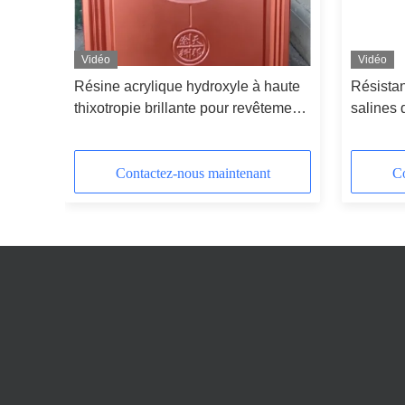
Vidéo
Vidéo
xylée
Résine acrylique hydroxyle à haute
Résistan
our 2K
thixotropie brillante pour revêtements
salines 
au four métalliques
dispersi
revêteme
Contactez-nous maintenant
Co