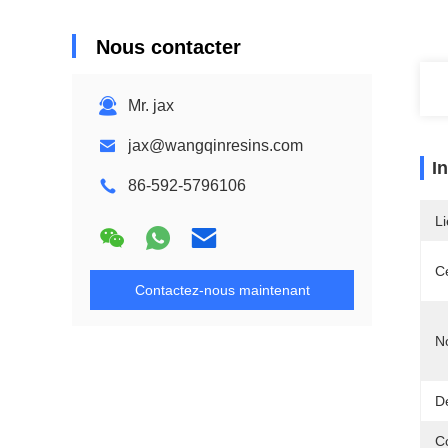
Nous contacter
Mr. jax
jax@wangqinresins.com
I
86-592-5796106
Li
Ce
Contactez-nous maintenant
N
Dé
C