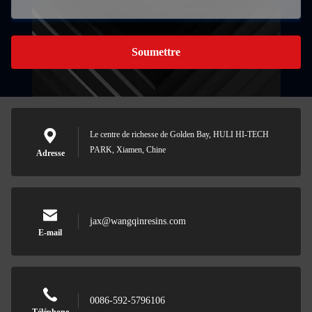
Soumettre
Le centre de richesse de Golden Bay, HULI HI-TECH
PARK, Xiamen, Chine
Adresse
jax@wangqinresins.com
E-mail
0086-592-5796106