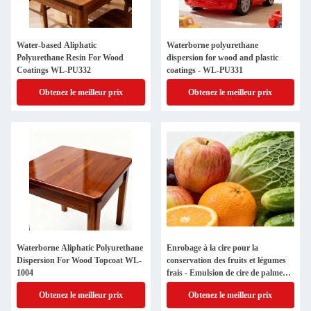
Water-based Aliphatic
Waterborne polyurethane
Polyurethane Resin For Wood
dispersion for wood and plastic
Coatings WL-PU332
coatings - WL-PU331
Obtenez le meilleur prix
Obtenez le meilleur prix
Waterborne Aliphatic Polyurethane
Enrobage à la cire pour la
Dispersion For Wood Topcoat WL-
conservation des fruits et légumes
1004
frais - Emulsion de cire de palme
naturelle WQ-W5169
Obtenez le meilleur prix
Obtenez le meilleur prix